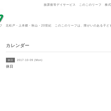
放課後等デイサービス このこのリーフ 株
フ 北松戸・上本郷・秋山・20世紀 このこのリーフは、障がいのある子ど
カレンダー
2017-10-09 (Mon)
休日
休日